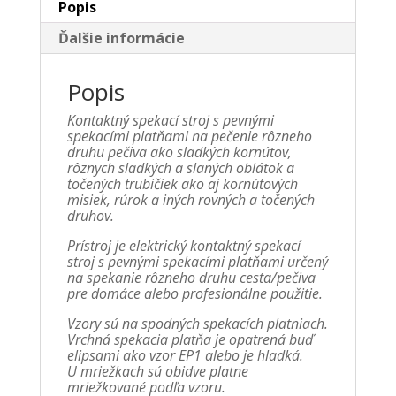
Popis
Ďalšie informácie
Popis
Kontaktný spekací stroj s pevnými
spekacími platňami na pečenie rôzneho
druhu pečiva ako sladkých kornútov,
rôznych sladkých a slaných oblátok a
točených trubičiek ako aj kornútových
misiek, rúrok a iných rovných a točených
druhov.
Prístroj je elektrický kontaktný spekací
stroj s pevnými spekacími platňami určený
na spekanie rôzneho druhu cesta/pečiva
pre domáce alebo profesionálne použitie.
Vzory sú na spodných spekacích platniach.
Vrchná spekacia platňa je opatrená buď
elipsami ako vzor EP1 alebo je hladká.
U mriežkach sú obidve platne
mriežkované podľa vzoru.