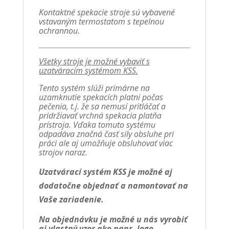
Kontaktné spekacie stroje sú vybavené
vstavaným termostatom s tepelnou
ochrannou.
Všetky stroje je možné vybaviť s
uzatváracím systémom KSS.
Tento systém slúži primárne na
uzamknutie spekacích platní počas
pečenia, t.j. že sa nemusí pritláčať a
pridržiavať vrchná spekacia platňa
prístroja. Vďaka tomuto systému
odpadáva značná časť sily obsluhe pri
práci ale aj umožňuje obsluhovať viac
strojov naraz.
Uzatvárací systém KSS je možné aj
dodatočne objednať a namontovať na
Vaše zariadenie.
Na objednávku je možné u nás vyrobiť
aj vlastný vzor ako napr. logo