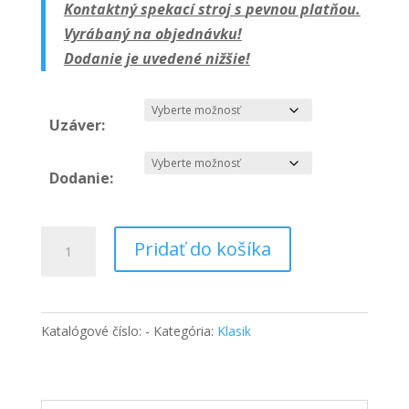
Kontaktný spekací stroj s
pevnou platňou
.
Vyrábaný na objednávku!
Dodanie je uvedené nižšie!
Uzáver:
Dodanie:
množstvo
Pridať do košíka
Kontaktný
spekací
stroj
Katalógové číslo:
-
Kategória:
Klasik
-
EP10