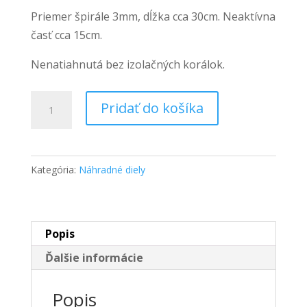
Priemer špirále 3mm, dĺžka cca 30cm. Neaktívna
časť cca 15cm.
Nenatiahnutá bez izolačných korálok.
množstvo
Pridať do košíka
Výhrevná
odporová
špirála
Kategória:
Náhradné diely
25
ohm
Ω
Popis
Ďalšie informácie
Popis