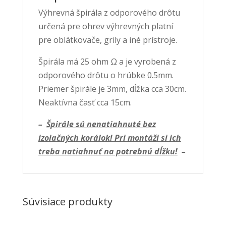
Výhrevná špirála z odporového drôtu
určená pre ohrev výhrevných platní
pre oblátkovače, grily a iné prístroje.
Špirála má 25 ohm Ω a je vyrobená z
odporového drôtu o hrúbke 0.5mm.
Priemer špirále je 3mm, dĺžka cca 30cm.
Neaktívna časť cca 15cm.
–
Špirále sú nenatiahnuté bez
izolačných korálok! Pri montáži si ich
treba natiahnuť na potrebnú dĺžku!
–
Súvisiace produkty